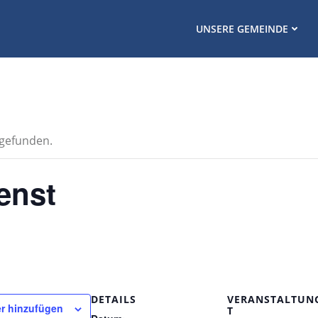
UNSERE GEMEINDE
tgefunden.
enst
DETAILS
VERANSTALTUN
r hinzufügen
T