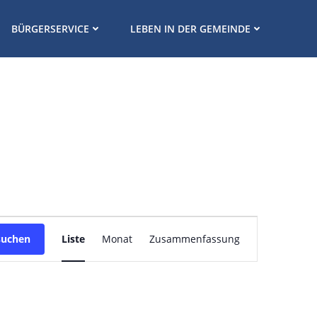
BÜRGERSERVICE
LEBEN IN DER GEMEINDE
V
suchen
Liste
Monat
Zusammenfassung
e
r