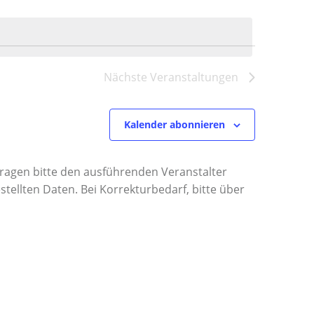
a
n
s
Nächste
Veranstaltungen
t
Kalender abonnieren
a
l
 Fragen bitte den ausführenden Veranstalter
tellten Daten. Bei Korrekturbedarf, bitte über
t
u
n
g