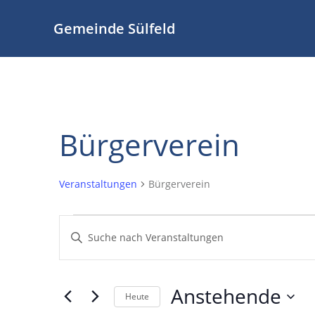
Zum
Inhalt
Gemeinde Sülfeld
springen
Bürgerverein
Veranstaltungen
Bürgerverein
Veranstaltungen
V
Bitte
Schlüsselwort
e
eingeben.
Suche
r
Anstehende
Heute
nach