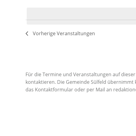
Datum
Veranstaltungen
a
wählen.
Schlüsselwort.
n
s
Vorherige
Veranstaltungen
t
a
Für die Termine und Veranstaltungen auf dieser 
l
kontaktieren. Die Gemeinde Sülfeld übernimmt ke
das Kontaktformular oder per Mail an redaktion
t
u
n