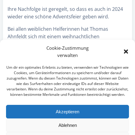
Ihre Nachfolge ist geregelt, so dass es auch in 2024
wieder eine schöne Adventsfeier geben wird.
Bei allen weiblichen Helferinnen hat Thomas
Ahnfeldt sich mit einem weihnachtlichen
Blumenstrauß bedankt.
Cookie-Zustimmung
verwalten
Beitragsnavigation
Beitragsnav
voriger Bericht
nächster Bericht
Um dir ein optimales Erlebnis zu bieten, verwenden wir Technologien wie
Cookies, um Geräteinformationen zu speichern und/oder darauf
zuzugreifen. Wenn du diesen Technologien zustimmst, können wir Daten
wie das Surfverhalten oder eindeutige IDs auf dieser Website
verarbeiten. Wenn du deine Zustimmung nicht erteilst oder zurückziehst,
können bestimmte Merkmale und Funktionen beeinträchtigt werden.
© 2026 Gemeinde Sülfeld
Akzeptieren
ZUR STARTSEITE
Ablehnen