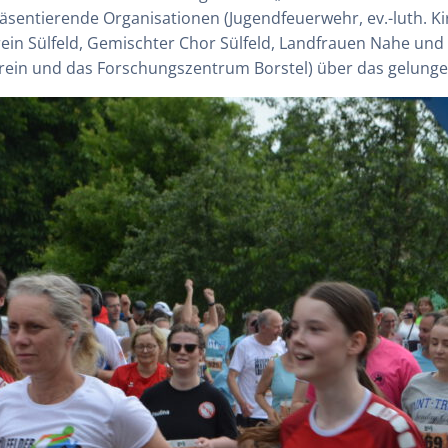
räsentierende Organisationen (Jugendfeuerwehr, ev.-luth. Ki
rein Sülfeld, Gemischter Chor Sülfeld, Landfrauen Nahe und
verein und das Forschungszentrum Borstel) über das gelunge