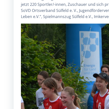
jetzt 220 Sportler/-innen, Zuschauer und sich p
SoVD Ortsverband Sülfeld e. V., Jugendförderve
Leben e.V.“, Spielmannszug Sülfeld e.V., Imker