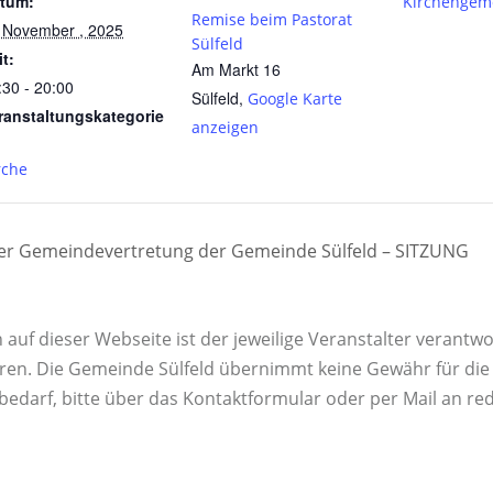
tum:
Kirchengem
Remise beim Pastorat
 November , 2025
Sülfeld
it:
Am Markt 16
:30 - 20:00
Sülfeld
,
Google Karte
ranstaltungskategorie
anzeigen
rche
der Gemeindevertretung der Gemeinde Sülfeld – SITZUNG
uf dieser Webseite ist der jeweilige Veranstalter verantwor
ren. Die Gemeinde Sülfeld übernimmt keine Gewähr für die K
rbedarf, bitte über das Kontaktformular oder per Mail an re