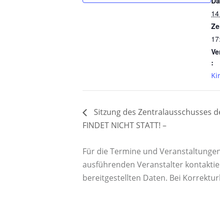
Da
14
Ze
17
Ve
:
Ki
Sitzung des Zentralausschusses 
FINDET NICHT STATT! –
Für die Termine und Veranstaltungen a
ausführenden Veranstalter kontaktie
bereitgestellten Daten. Bei Korrektu