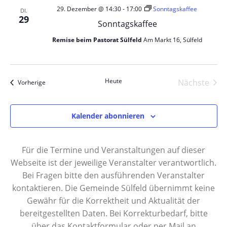
29. Dezember @ 14:30
-
17:00
Sonntagskaffee
DI.
29
Sonntagskaffee
Remise beim Pastorat Sülfeld
Am Markt 16, Sülfeld
Heute
Nächste
Veranstaltungen
Vorherige
Veranst
Kalender abonnieren
Für die Termine und Veranstaltungen auf dieser
Webseite ist der jeweilige Veranstalter verantwortlich.
Bei Fragen bitte den ausführenden Veranstalter
kontaktieren. Die Gemeinde Sülfeld übernimmt keine
Gewähr für die Korrektheit und Aktualität der
bereitgestellten Daten. Bei Korrekturbedarf, bitte
über das Kontaktformular oder per Mail an