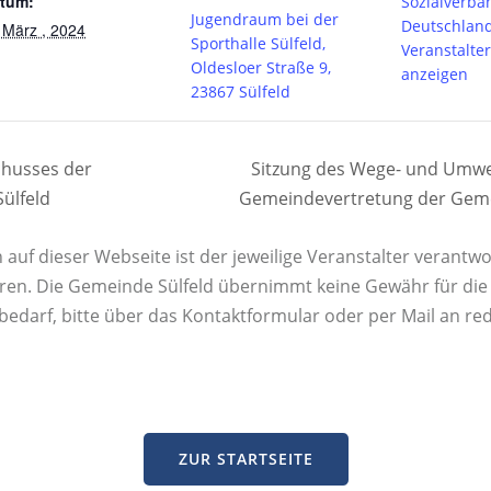
tum:
Sozialverba
Jugendraum bei der
Deutschlan
 März , 2024
Sporthalle Sülfeld,
Veranstalte
Oldesloer Straße 9,
anzeigen
23867 Sülfeld
chusses der
Sitzung des Wege- und Umwe
ülfeld
Gemeindevertretung der Geme
uf dieser Webseite ist der jeweilige Veranstalter verantwor
ren. Die Gemeinde Sülfeld übernimmt keine Gewähr für die K
rbedarf, bitte über das Kontaktformular oder per Mail an re
ZUR STARTSEITE