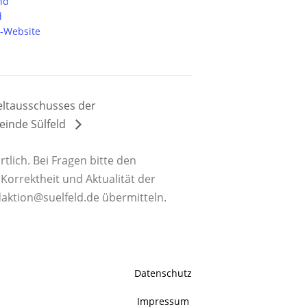
nd
d
r-Website
ltausschusses der
inde Sülfeld
tlich. Bei Fragen bitte den
orrektheit und Aktualität der
daktion@suelfeld.de übermitteln.
Datenschutz
Impressum