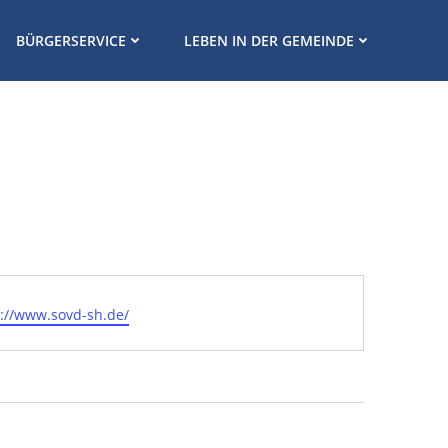
BÜRGERSERVICE
LEBEN IN DER GEMEINDE
eite
s://www.sovd-sh.de/