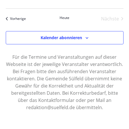
s
s
t
t
Heute
Nächste
Veranstaltungen
Vorherige
Veranst
a
a
Kalender abonnieren
l
l
t
Für die Termine und Veranstaltungen auf dieser
t
u
Webseite ist der jeweilige Veranstalter verantwortlich.
Bei Fragen bitte den ausführenden Veranstalter
u
n
kontaktieren. Die Gemeinde Sülfeld übernimmt keine
n
Gewähr für die Korrektheit und Aktualität der
g
bereitgestellten Daten. Bei Korrekturbedarf, bitte
g
über das Kontaktformular oder per Mail an
A
redaktion@suelfeld.de übermitteln.
e
n