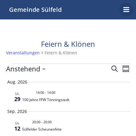
Zum
Gemeinde Sülfeld
Inhalt
springen
Feiern & Klönen
Veranstaltungen
Feiern & Klönen
Veranstaltungen
V
V
Anstehend
Suche
Zusa
Datum
e
e
Aug. 2026
auswählen.
14:00
-
14:00
r
SA.
r
29
100 Jahre FFW Tönningstedt
a
a
Sep. 2026
n
20:00
-
20:00
SA.
n
12
Sülfelder Scheunenfete