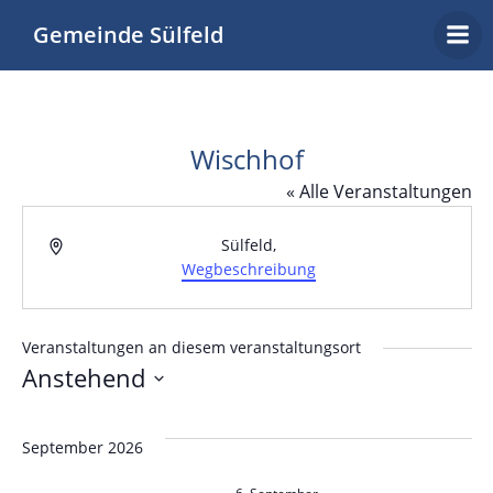
Zum
Gemeinde Sülfeld
Inhalt
springen
Wischhof
« Alle Veranstaltungen
Adresse
Sülfeld
,
Wegbeschreibung
Veranstaltungen an diesem veranstaltungsort
Anstehend
Datum
wählen.
September 2026