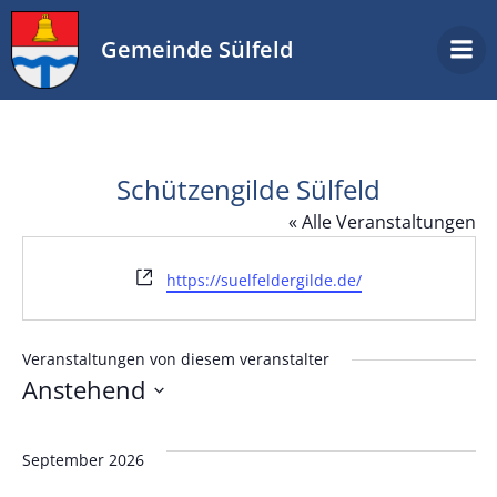
Zum
Inhalt
Gemeinde Sülfeld
springen
Schützengilde Sülfeld
« Alle Veranstaltungen
Webseite
https://suelfeldergilde.de/
Veranstaltungen von diesem veranstalter
Anstehend
Datum
wählen.
September 2026